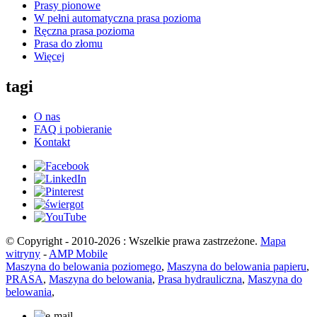
Prasy pionowe
W pełni automatyczna prasa pozioma
Ręczna prasa pozioma
Prasa do złomu
Więcej
tagi
O nas
FAQ i pobieranie
Kontakt
© Copyright - 2010-2026 : Wszelkie prawa zastrzeżone.
Mapa
witryny
-
AMP Mobile
Maszyna do belowania poziomego
,
Maszyna do belowania papieru
,
PRASA
,
Maszyna do belowania
,
Prasa hydrauliczna
,
Maszyna do
belowania
,