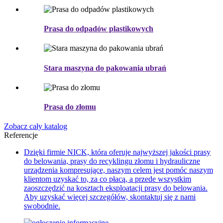
Prasa do odpadów plastikowych
Stara maszyna do pakowania ubrań
Prasa do złomu
Zobacz cały katalog
Referencje
Dzięki firmie NICK, która oferuje najwyższej jakości prasy
do belowania, prasy do recyklingu złomu i hydrauliczne
urządzenia kompresujące, naszym celem jest pomóc naszym
klientom uzyskać to, za co płacą, a przede wszystkim
zaoszczędzić na kosztach eksploatacji prasy do belowania.
Aby uzyskać więcej szczegółów, skontaktuj się z nami
swobodnie.