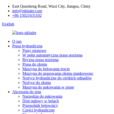
East Qunsheng Road, Wuxi City, Jiangsu, Chiny
info@nkbaler.com
+86 15021631102
English
O nas
Prasa hydrauliczna
Prasy pionowe
W pełni automatyczna prasa pozioma
Ręczna prasa pozioma
Prasa do złomu
Maszyna do belowania trocin
Maszyna do prasowania złomu piankowego
Nożyce hydrauliczne do ciężkich odpadów
Nożyce do złomu
Maszyna do pakowania w prasę
Akcesoria do pras
Narzędzia do pakowania
Drut stalowy w belach
Przenośnik belownicy
Części hydrauliczne